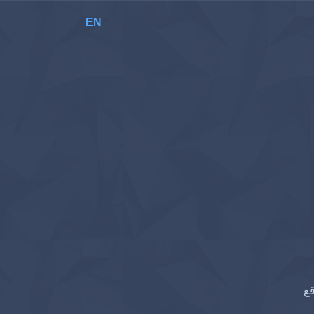
EN
قع