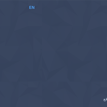
EN
قع